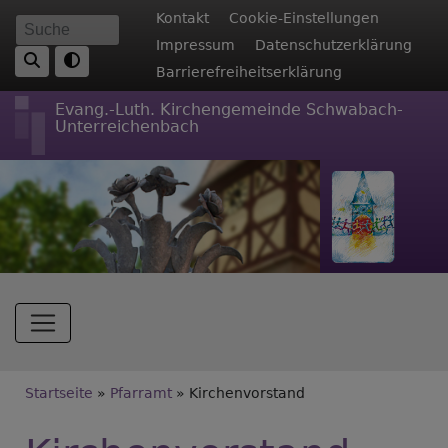
Direkt
Fußbereichsmenü
Kontakt
Cookie-Einstellungen
Suche
zum
Impressum
Datenschutzerklärung
Inhalt
Barrierefreiheitserklärung
Evang.-Luth. Kirchengemeinde Schwabach-
Unterreichenbach
Hauptnavigation
Breadcrumb
Startseite
Pfarramt
Kirchenvorstand