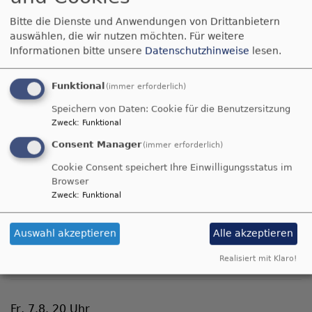
Bitte die Dienste und Anwendungen von Drittanbietern
auswählen, die wir nutzen möchten.
Für weitere
Informationen bitte unsere
Datenschutzhinweise
lesen.
Pfarramt
Stromerstraße 14
91126 Schwabach
Funktional
(immer erforderlich)
Telefon (09122) 3271
Speichern von Daten: Cookie für die Benutzersitzung
pfarramt.unterreichenbach.sc@elkb.de
Zweck
:
Funktional
Consent Manager
(immer erforderlich)
Mo. 10 - 12 Uhr
Do. 15 - 17 Uhr
Cookie Consent speichert Ihre Einwilligungsstatus im
Browser
Zweck
:
Funktional
Unsere kommenden Veranstaltungen
Auswahl akzeptieren
Alle akzeptieren
Fr, 7.8. 19 Uhr
Friedensgebet
Realisiert mit Klaro!
Schwabach
Evangelische Kirche Unterreichenbach
Fr, 7.8. 20 Uhr