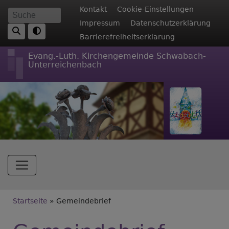
Direkt
Fußbereichsmenü
Kontakt
Cookie-Einstellungen
Suche
zum
Impressum
Datenschutzerklärung
Inhalt
Barrierefreiheitserklärung
Evang.-Luth. Kirchengemeinde Schwabach-
Unterreichenbach
Hauptnavigation
Breadcrumb
Startseite
Gemeindebrief