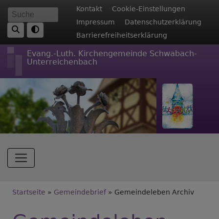
Direkt
Fußbereichsmenü
Kontakt
Cookie-Einstellungen
Suche
zum
Impressum
Datenschutzerklärung
Inhalt
Barrierefreiheitserklärung
Evang.-Luth. Kirchengemeinde Schwabach-
Unterreichenbach
Hauptnavigation
Breadcrumb
Startseite
Gemeindebrief
Gemeindeleben Archiv