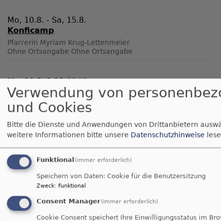
Mo, 10.8. - Sa, 15.8.
Konficamp
Pfarrerin Myriam Krug-Lettenmeier
Ohne Ortsangabe
Ohne Ortsangabe
Mo, 10.8. 9:30-11 Uhr
Verwendung von personenbez
Krabbelgruppe "Krabbelkäfer"
und Cookies
Julia Geier
Schwabach
Jugendraum im Gemeindehaus am
Kindergarten
Bitte die Dienste und Anwendungen von Drittanbietern auswä
weitere Informationen bitte unsere
Datenschutzhinweise
lese
Mo, 10.8. 18-19:30 Uhr
Gymnastikgruppe
Funktional
(immer erforderlich)
Karin Steiner
Speichern von Daten: Cookie für die Benutzersitzung
Schwabach
Gemeindehaus St. Jakobus, Unterreichenbach
Zweck
:
Funktional
Consent Manager
(immer erforderlich)
Di, 11.8. 19 Uhr
Cookie Consent speichert Ihre Einwilligungsstatus im Br