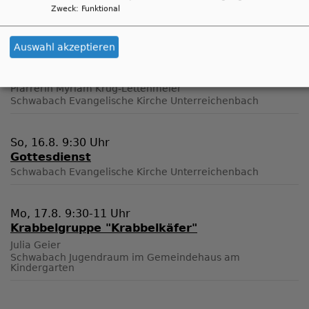
Vorbereitung Nacht der Kirche
Zweck
:
Funktional
Ohne Ortsangabe
Ohne Ortsangabe
Auswahl akzeptieren
Do, 13.8. 19 Uhr
Dialog mit Gott - Gebetskreis
Pfarrerin Myriam Krug-Lettenmeier
Schwabach
Evangelische Kirche Unterreichenbach
So, 16.8. 9:30 Uhr
Gottesdienst
Schwabach
Evangelische Kirche Unterreichenbach
Mo, 17.8. 9:30-11 Uhr
Krabbelgruppe "Krabbelkäfer"
Julia Geier
Schwabach
Jugendraum im Gemeindehaus am
Kindergarten